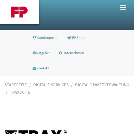
Togg
navig
Kundenportal
FP Shop
Ratgeber
Unternehmen
Kontakt
STARTSEITE
DIGITALE SERVICES
DIGITALE PAKETVERWALTUNG
TRAXSUITE