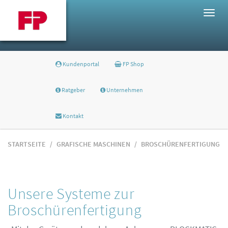
Togg
navig
Kundenportal
FP Shop
Ratgeber
Unternehmen
Kontakt
STARTSEITE
GRAFISCHE MASCHINEN
BROSCHÜRENFERTIGUNG
Unsere Systeme zur
Broschürenfertigung