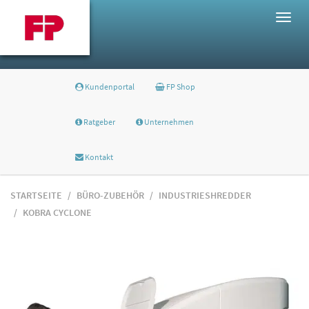
Togg
navig
Kundenportal
FP Shop
Ratgeber
Unternehmen
Kontakt
STARTSEITE
BÜRO-ZUBEHÖR
INDUSTRIESHREDDER
KOBRA CYCLONE