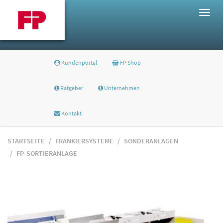
Togg
navig
Kundenportal
FP Shop
Ratgeber
Unternehmen
Kontakt
STARTSEITE
FRANKIERSYSTEME
SONDERANLAGEN
FP-SORTIERANLAGE